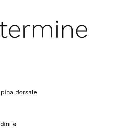
 termine
spina dorsale
dini e