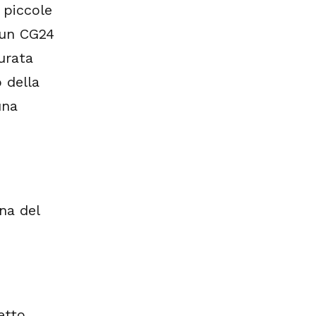
 piccole
 un CG24
urata
 della
una
na del
etto