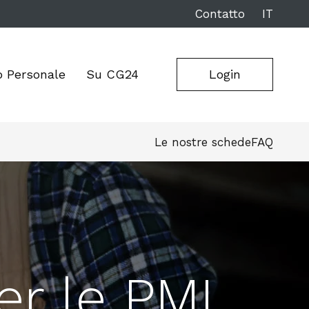
Contatto
IT
o Personale
Su CG24
Login
Le nostre schede
FAQ
per le PMI