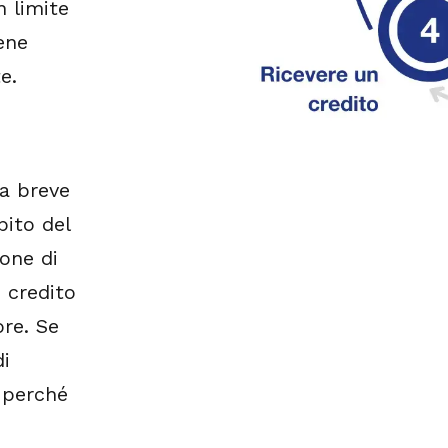
n limite
ene
e.
 a breve
bito del
ione di
i credito
ore. Se
di
 perché