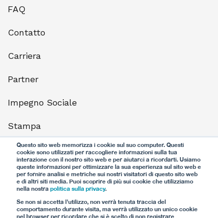
FAQ
Contatto
Carriera
Partner
Impegno Sociale
Stampa
Questo sito web memorizza i cookie sul suo computer. Questi
Protezione dei dati
cookie sono utilizzati per raccogliere informazioni sulla tua
interazione con il nostro sito web e per aiutarci a ricordarti. Usiamo
queste informazioni per ottimizzare la sua esperienza sul sito web e
Termini di utilizzo
per fornire analisi e metriche sui nostri visitatori di questo sito web
e di altri siti media. Puoi scoprire di più sui cookie che utilizziamo
nella nostra
politica sulla privacy
.
Impronta
Se non si accetta l'utilizzo, non verrà tenuta traccia del
comportamento durante visita, ma verrà utilizzato un unico cookie
nel browser per ricordare che si è scelto di non registrare