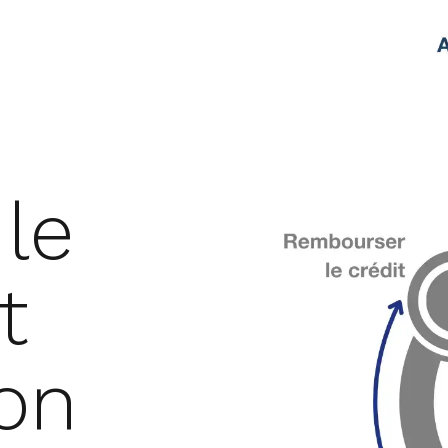
le
t
ion