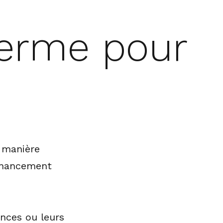
terme pour
 manière
financement
ances ou leurs