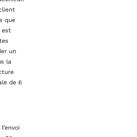
client
e que
 est
tes
der un
s la
cture
ale de 6
 l’envoi