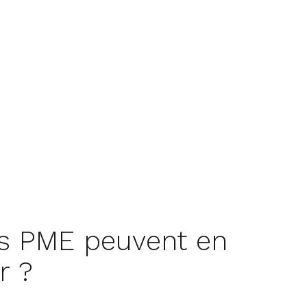
es PME peuvent en
r ?