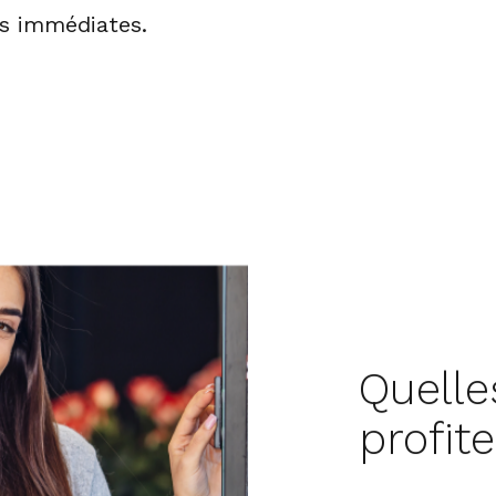
és immédiates.
Quell
profite