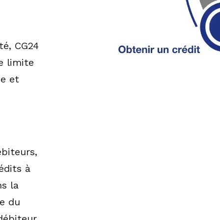
ité, CG24
e limite
ée et
biteurs,
dits à
s la
ée du
débiteur.