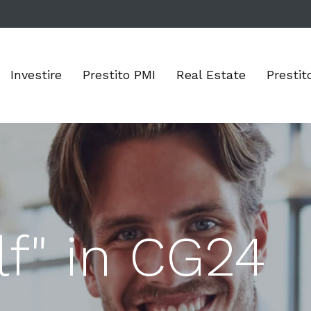
Investire
Prestito PMI
Real Estate
Prestit
lf" in CG24