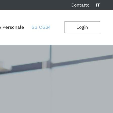
Contatto
IT
o Personale
Su CG24
Login