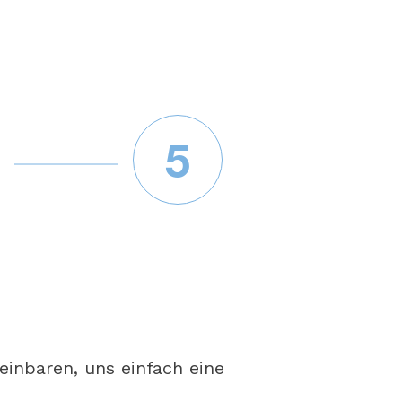
5
Pr
einbaren, uns einfach eine
Anhan
bewer