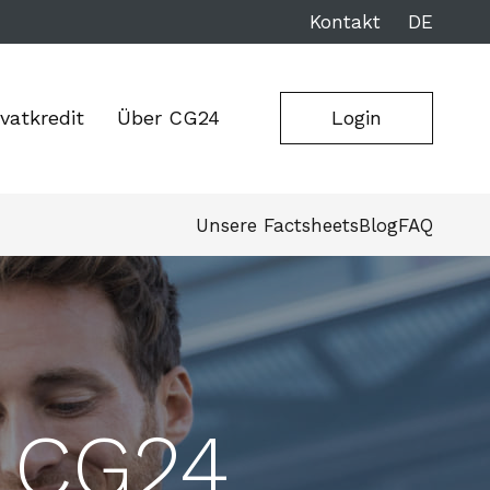
Kontakt
DE
ivatkredit
Über CG24
Login
Unsere Factsheets
Blog
FAQ
n CG24