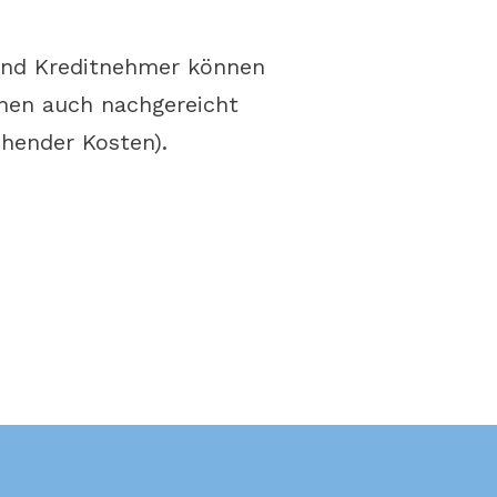
Indik
und Kreditnehmer können
nnen auch nachgereicht
ehender Kosten).