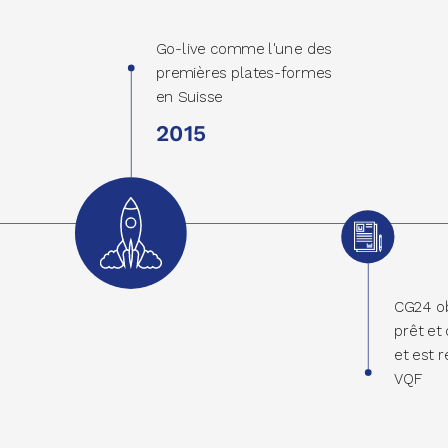
Go-live comme l'une des
premières plates-formes
en Suisse
2015
CG24 ob
prêt et
et est 
VQF