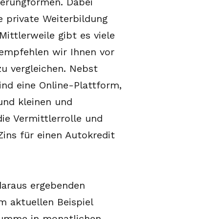
ierungformen. Dabei
e private Weiterbildung
ittlerweile gibt es viele
empfehlen wir Ihnen vor
zu vergleichen. Nebst
ind eine Online-Plattform,
und kleinen und
e Vermittlerrolle und
Zins für einen Autokredit
 daraus ergebenden
m aktuellen Beispiel
tsumme in monatlichen