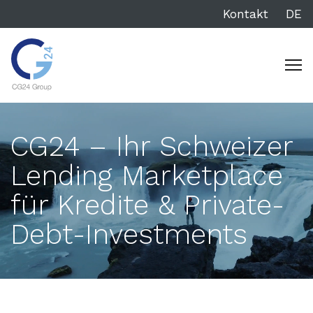
Kontakt
DE
CG24 – Ihr Schweizer
Lending Marketplace
für Kredite & Private-
Debt-Investments