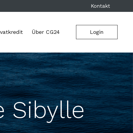
Kontakt
ivatkredit
Über CG24
Login
 Sibylle