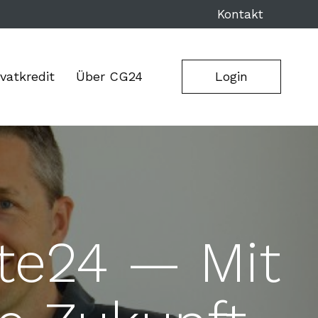
Kontakt
ivatkredit
Über CG24
Login
te24 — Mit