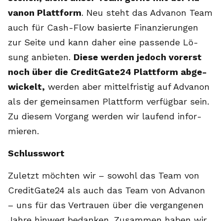
va­non Platt­form
. Neu steht das Ad­va­non Team
auch für Cash-Flow ba­sier­te Fi­nan­zie­run­gen
zur Sei­te und kann da­her ei­ne pas­sen­de Lö­
sung an­bie­ten.
Die­se wer­den je­doch vor­erst
noch über die Cre­dit­Ga­te24 Platt­form ab­ge­
wi­ckelt,
wer­den aber mit­tel­fris­tig auf Ad­va­non
als der ge­mein­sa­men Platt­form ver­füg­bar sein.
Zu die­sem Vor­gang wer­den wir lau­fend in­for­
mie­ren.
Schluss­wort
Zu­letzt möch­ten wir – so­wohl das Team von
Cre­dit­Ga­te24 als auch das Team von Ad­va­non
– uns für das Ver­trau­en über die ver­gan­ge­nen
Jah­re hin­weg be­dan­ken. Zu­sam­men ha­ben wir