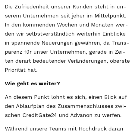
Die Zu­frie­den­heit un­se­rer Kun­den steht in un­
se­rem Un­ter­neh­men seit je­her im Mit­tel­punkt.
In den kom­men­den Wo­chen und Mo­na­ten wer­
den wir selbst­ver­ständ­lich wei­ter­hin Ein­bli­cke
in span­nen­de Neue­run­gen ge­wäh­ren, da Trans­
pa­renz für un­ser Un­ter­neh­men, ge­ra­de in Zei­
ten der­art be­deu­ten­der Ver­än­de­run­gen, obers­te
Prio­ri­tät hat.
Wie geht es wei­ter?
An die­sem Punkt lohnt es sich, einen Blick auf
den Ab­lauf­plan des Zu­sam­menschlus­ses zwi­
schen Cre­dit­Ga­te24 und Ad­va­non zu wer­fen.
Wäh­rend un­se­re Teams mit Hoch­druck dar­an