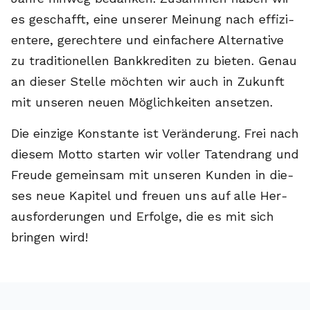
es ge­schafft, ei­ne un­se­rer Mei­nung nach ef­fi­zi­
en­te­re, ge­rech­te­re und ein­fa­che­re Al­ter­na­ti­ve
zu tra­di­tio­nel­len Bank­kre­di­ten zu bie­ten. Ge­nau
an die­ser Stel­le möch­ten wir auch in Zu­kunft
mit un­se­ren neu­en Mög­lich­kei­ten an­set­zen.
Die ein­zi­ge Kon­stan­te ist Ver­än­de­rung. Frei nach
die­sem Mot­to star­ten wir vol­ler Ta­ten­drang und
Freu­de ge­mein­sam mit un­se­ren Kun­den in die­
ses neue Ka­pi­tel und freu­en uns auf al­le Her­
aus­for­de­run­gen und Er­fol­ge, die es mit sich
brin­gen wird!