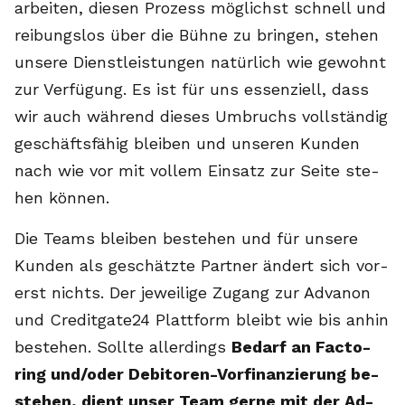
ar­bei­ten, die­sen Pro­zess mög­lichst schnell und
rei­bungs­los über die Büh­ne zu brin­gen, ste­hen
un­se­re Dienst­leis­tun­gen na­tür­lich wie ge­wohnt
zur Ver­fü­gung. Es ist für uns es­sen­zi­ell, dass
wir auch wäh­rend die­ses Um­bruchs voll­stän­dig
ge­schäfts­fä­hig blei­ben und un­se­ren Kun­den
nach wie vor mit vol­lem Ein­satz zur Sei­te ste­
hen kön­nen.
Die Teams blei­ben be­ste­hen und für un­se­re
Kun­den als ge­schätz­te Part­ner än­dert sich vor­
erst nichts. Der je­wei­li­ge Zu­gang zur Ad­va­non
und Cre­dit­ga­te24 Platt­form bleibt wie bis an­hin
be­ste­hen. Soll­te al­ler­dings
Be­darf an Fac­to­
ring und/oder De­bi­to­ren-Vor­fi­nan­zie­rung be­
ste­hen, dient un­ser Team ger­ne mit der Ad­