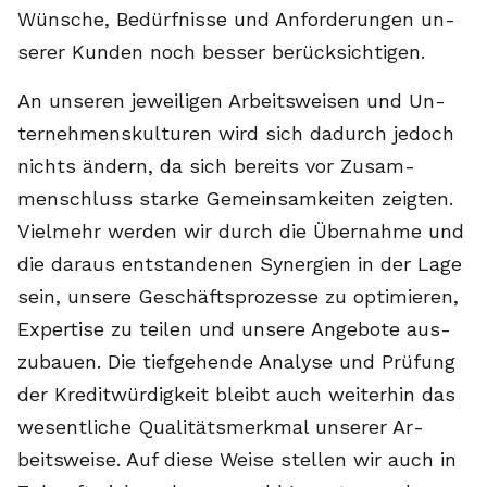
Wün­sche, Be­dürf­nis­se und An­for­de­run­gen un­
se­rer Kun­den noch bes­ser be­rück­sich­ti­gen.
An un­se­ren je­wei­li­gen Ar­beits­wei­sen und Un­
ter­neh­mens­kul­tu­ren wird sich da­durch je­doch
nichts än­dern, da sich be­reits vor Zu­sam­
menschluss star­ke Ge­mein­sam­kei­ten zeig­ten.
Viel­mehr wer­den wir durch die Über­nah­me und
die dar­aus ent­stan­de­nen Syn­er­gi­en in der La­ge
sein, un­se­re Ge­schäftspro­zes­se zu op­ti­mie­ren,
Ex­per­ti­se zu tei­len und un­se­re An­ge­bo­te aus­
zu­bau­en. Die tief­ge­hen­de Ana­ly­se und Prü­fung
der Kre­dit­wür­dig­keit bleibt auch wei­ter­hin das
we­sent­li­che Qua­li­täts­merk­mal un­se­rer Ar­
beits­wei­se. Auf die­se Wei­se stel­len wir auch in