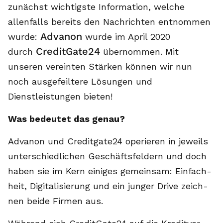
zunächst wichtigste Information, welche
allenfalls bereits den Nachrichten entnommen
Advanon
wurde:
wurde im April 2020
CreditGate24
durch
übernommen. Mit
unseren vereinten Stärken können wir nun
noch ausgefeiltere Lösungen und
Dienstleistungen bieten!
Was be­deu­tet das ge­nau?
Ad­va­non und Cre­dit­ga­te24 ope­rie­ren in je­weils
un­ter­schied­li­chen Ge­schäfts­fel­dern und doch
ha­ben sie im Kern ei­ni­ges ge­mein­sam: Ein­fach­
heit, Di­gi­ta­li­sie­rung und ein jun­ger Drive zeich­
nen bei­de Fir­men aus.