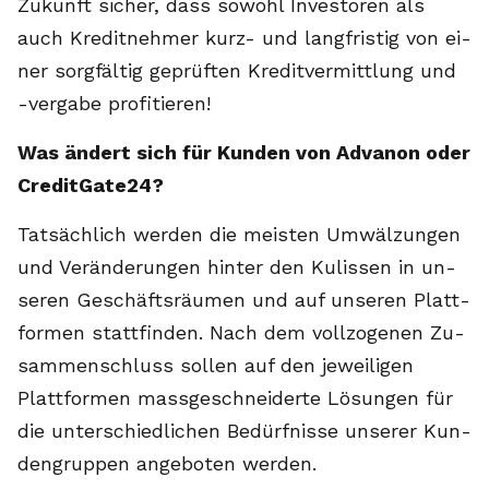
Zu­kunft si­cher, dass so­wohl In­ves­to­ren als
auch Kre­dit­neh­mer kurz- und lang­fris­tig von ei­
ner sorg­fäl­tig ge­prüf­ten Kre­dit­ver­mitt­lung und
-ver­ga­be pro­fi­tie­ren!
Was än­dert sich für Kun­den von Ad­va­non oder
Cre­dit­Ga­te24?
Tat­säch­lich wer­den die meis­ten Um­wäl­zun­gen
und Ver­än­de­run­gen hin­ter den Ku­lis­sen in un­
se­ren Ge­schäfts­räu­men und auf un­se­ren Platt­
for­men statt­fin­den. Nach dem voll­zo­ge­nen Zu­
sam­menschluss sol­len auf den je­wei­li­gen
Platt­for­men mass­ge­schnei­der­te Lö­sun­gen für
die un­ter­schied­li­chen Be­dürf­nis­se un­se­rer Kun­
den­grup­pen an­ge­bo­ten wer­den.