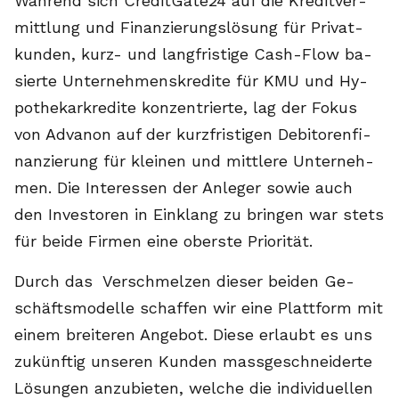
Wäh­rend sich Cre­dit­Ga­te24 auf die Kre­dit­ver­
mitt­lung und Fi­nan­zie­rungs­lö­sung für Pri­vat­
kun­den, kurz- und lang­fris­ti­ge Cash-Flow ba­
sier­te Un­ter­neh­mens­kre­di­te für KMU und Hy­
po­the­kar­kre­di­te kon­zen­trier­te, lag der Fo­kus
von Ad­va­non auf der kurz­fris­ti­gen De­bi­to­ren­fi­
nan­zie­rung für klei­nen und mitt­le­re Un­ter­neh­
men. Die In­ter­es­sen der An­le­ger so­wie auch
den In­ves­to­ren in Ein­klang zu brin­gen war stets
für bei­de Fir­men ei­ne obers­te Prio­ri­tät.
Durch das Ver­schmel­zen die­ser bei­den Ge­
schäfts­mo­del­le schaf­fen wir ei­ne Platt­form mit
ei­nem brei­te­ren An­ge­bot. Die­se er­laubt es uns
zu­künf­tig un­se­ren Kun­den mass­ge­schnei­der­te
Lö­sun­gen an­zu­bie­ten, wel­che die in­di­vi­du­el­len